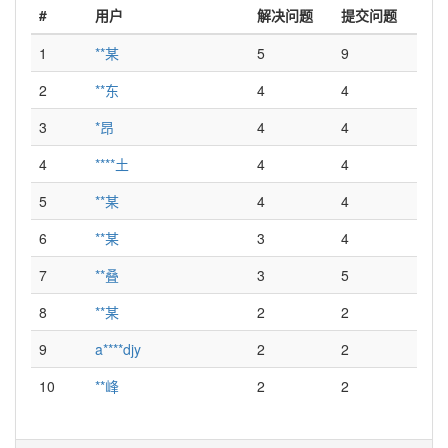
#
用户
解决问题
提交问题
1
**某
5
9
2
**东
4
4
3
*昂
4
4
4
****土
4
4
5
**某
4
4
6
**某
3
4
7
**叠
3
5
8
**某
2
2
9
a****djy
2
2
10
**峰
2
2