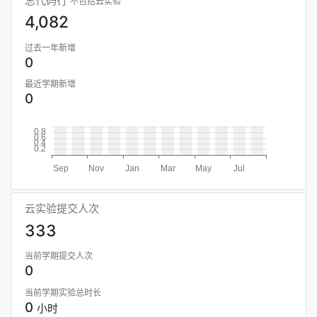
总代码行
不包括云实验
4,082
过去一年新增
0
最近学期新增
0
云实验提交人次
333
当前学期提交人次
0
当前学期实验总时长
0
小时